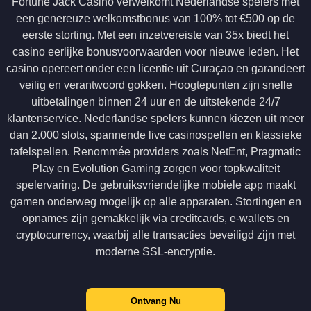
Fortune Jack Casino verwelkomt Nederlandse spelers met
een genereuze welkomstbonus van 100% tot €500 op de
eerste storting. Met een inzetvereiste van 35x biedt het
casino eerlijke bonusvoorwaarden voor nieuwe leden. Het
casino opereert onder een licentie uit Curaçao en garandeert
veilig en verantwoord gokken. Hoogtepunten zijn snelle
uitbetalingen binnen 24 uur en de uitstekende 24/7
klantenservice. Nederlandse spelers kunnen kiezen uit meer
dan 2.000 slots, spannende live casinospellen en klassieke
tafelspellen. Renommée providers zoals NetEnt, Pragmatic
Play en Evolution Gaming zorgen voor topkwaliteit
spelervaring. De gebruiksvriendelijke mobiele app maakt
gamen onderweg mogelijk op alle apparaten. Stortingen en
opnames zijn gemakkelijk via creditcards, e-wallets en
cryptocurrency, waarbij alle transacties beveiligd zijn met
moderne SSL-encryptie.
Ontvang Nu