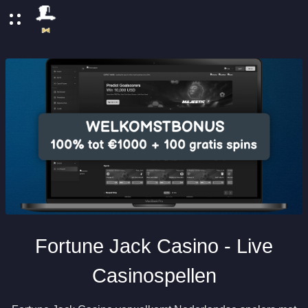
Fortune Jack Casino - Live
Casinospellen