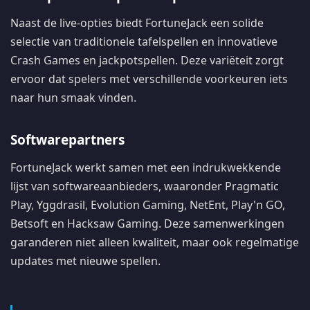
Naast de live-opties biedt FortuneJack een solide
selectie van traditionele tafelspellen en innovatieve
Crash Games en jackpotspellen. Deze variëteit zorgt
ervoor dat spelers met verschillende voorkeuren iets
naar hun smaak vinden.
Softwarepartners
FortuneJack werkt samen met een indrukwekkende
lijst van softwareaanbieders, waaronder Pragmatic
Play, Yggdrasil, Evolution Gaming, NetEnt, Play'n GO,
Betsoft en Hacksaw Gaming. Deze samenwerkingen
garanderen niet alleen kwaliteit, maar ook regelmatige
updates met nieuwe spellen.