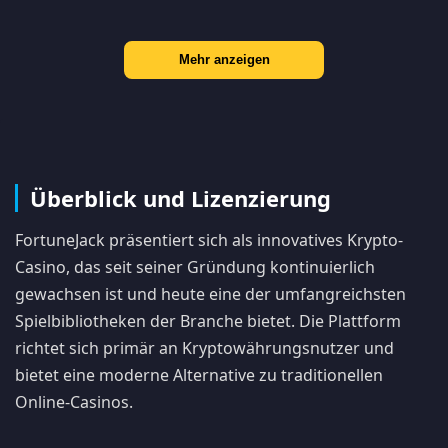
Mehr anzeigen
Überblick und Lizenzierung
FortuneJack präsentiert sich als innovatives Krypto-
Casino, das seit seiner Gründung kontinuierlich
gewachsen ist und heute eine der umfangreichsten
Spielbibliotheken der Branche bietet. Die Plattform
richtet sich primär an Kryptowährungsnutzer und
bietet eine moderne Alternative zu traditionellen
Online-Casinos.