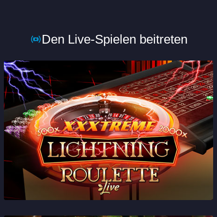
Den Live-Spielen beitreten