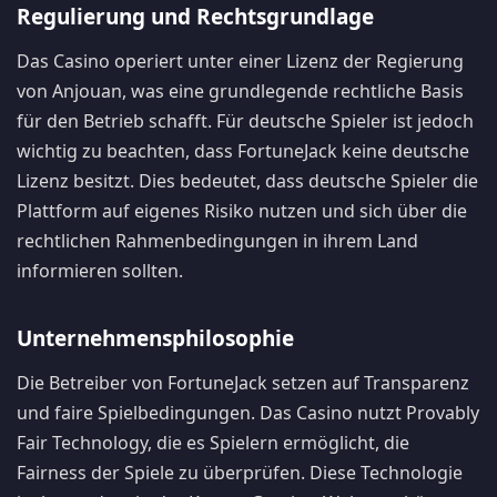
Regulierung und Rechtsgrundlage
Das Casino operiert unter einer Lizenz der Regierung
von Anjouan, was eine grundlegende rechtliche Basis
für den Betrieb schafft. Für deutsche Spieler ist jedoch
wichtig zu beachten, dass FortuneJack keine deutsche
Lizenz besitzt. Dies bedeutet, dass deutsche Spieler die
Plattform auf eigenes Risiko nutzen und sich über die
rechtlichen Rahmenbedingungen in ihrem Land
informieren sollten.
Unternehmensphilosophie
Die Betreiber von FortuneJack setzen auf Transparenz
und faire Spielbedingungen. Das Casino nutzt Provably
Fair Technology, die es Spielern ermöglicht, die
Fairness der Spiele zu überprüfen. Diese Technologie