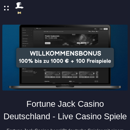
Fortune Jack Casino
Deutschland - Live Casino Spiele