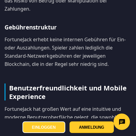
das Risiko von Betrug oder Manipulation bei
Zahlungen.
Gebührenstruktur
FortuneJack erhebt keine internen Gebühren für Ein-
oder Auszahlungen. Spieler zahlen lediglich die
Standard-Netzwerkgebühren der jeweiligen
Blockchain, die in der Regel sehr niedrig sind.
Benutzerfreundlichkeit und Mobile
Experience
FortuneJack hat großen Wert auf eine intuitive und
moderne Benutzeroberfläche gelegt, die sowohl auf
Desktop- als auch auf mobilen Geräten überzeugt.
EINLOGGEN
ANMELDUNG