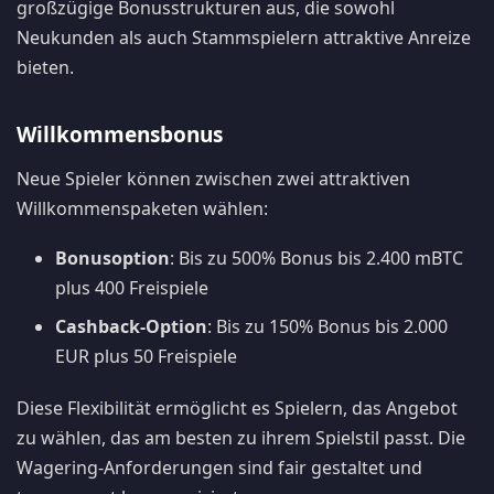
großzügige Bonusstrukturen aus, die sowohl
Neukunden als auch Stammspielern attraktive Anreize
bieten.
Willkommensbonus
Neue Spieler können zwischen zwei attraktiven
Willkommenspaketen wählen:
Bonusoption
: Bis zu 500% Bonus bis 2.400 mBTC
plus 400 Freispiele
Cashback-Option
: Bis zu 150% Bonus bis 2.000
EUR plus 50 Freispiele
Diese Flexibilität ermöglicht es Spielern, das Angebot
zu wählen, das am besten zu ihrem Spielstil passt. Die
Wagering-Anforderungen sind fair gestaltet und